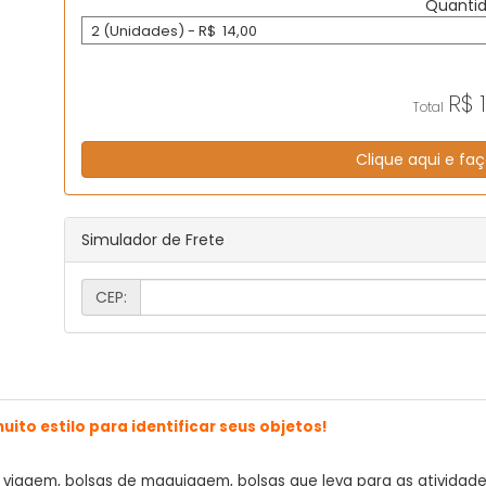
Quanti
2 (Unidades) - R$ 14,00
R$
Total
Clique aqui e faç
Simulador de Frete
CEP:
ito estilo para identificar seus objetos!
viagem, bolsas de maquiagem, bolsas que leva para as atividades 