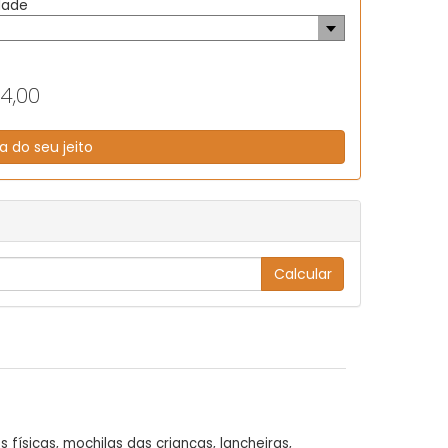
dade
14,00
a do seu jeito
físicas, mochilas das crianças, lancheiras,