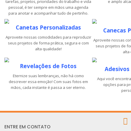
tarefas, projetos, prioridades do trabalho e vida
e amplo alc
pessoal, é ter sempre em mãos uma agenda
para anotar e acompanhar tudo de pertinho.
Canetas Personalizadas
Canecas P
Aproveite nossas comodidades para reproduzir
Aproveite nossas co
seus projetos de forma prática, segura e com
seus projetos de fo
alta qualidade!
alta
Revelações de Fotos
Adesivos 
Eternize suas lembranças, não há como
Aqui você encontr
descrever essa emoção! Com suas fotos em
opções para pr
mãos, cada instante é passa a ser eterno.
perso
ENTRE EM CONTATO